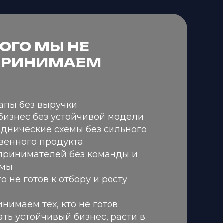
ОГО МЫ НЕ
ПРИНИМАЕМ
апы без выручки
изнес без устойчивой модели
днические схемы без сильного
венного продукта
принимателей без команды и
емы
кто не готов к отбору и росту
нимаем тех, кто не готов
ть устойчивый бизнес, расти в