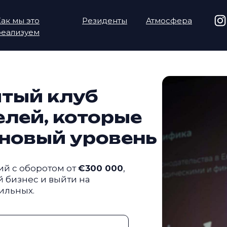
ак мы это
Резиденты
Атмосфера
реализуем
ытый клуб
лей, которые
 новый уровень
ий с оборотом от
€300 000
,
й бизнес и выйти на
ильных.