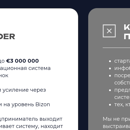
К
DER
до
€3 000 000
старт
ационная система
инфоб
нок
посре
собст
 усиление через
пред
сист
 на уровень Bizon
тех, 
едприниматель выходит
Мы не при
ивает систему, находит
выстраива