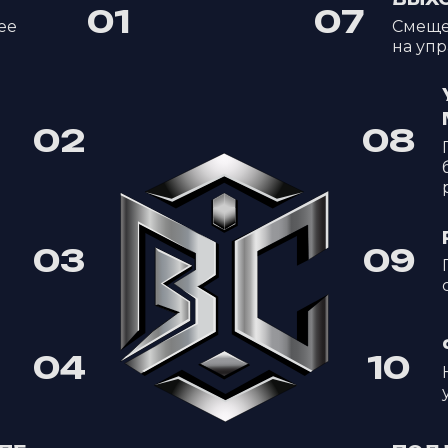
01
07
ее
Смеще
на уп
02
08
03
09
04
10