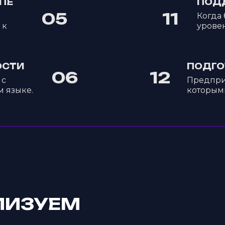
ПЕ
ПОДД
05
11
Когда 
 к
уровен
ОСТИ
ПОДГО
06
12
 с
Предпри
 языке.
которым
ЛИЗУЕМ