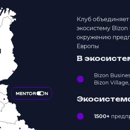
Клуб объединяет 
экосистему Bizon 
окружению предп
Европы
В экосисте
Bizon Busine
Bizon Village,
Экосистема
1500+
предпр