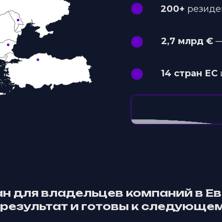
200+
резиде
2,7 млрд €
—
14 стран ЕС
н для владельцев компаний в Ев
результат и готовы к следующем